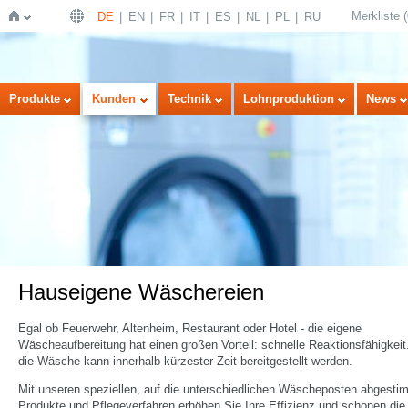
Merkliste
(
DE
EN
FR
IT
ES
NL
PL
RU
Startseite
Produkte
Kunden
Technik
Lohnproduktion
News
Hauseigene Wäschereien
Egal ob Feuerwehr, Altenheim, Restaurant oder Hotel - die eigene
Wäscheaufbereitung hat einen großen Vorteil: schnelle Reaktionsfähigkei
die Wäsche kann innerhalb kürzester Zeit bereitgestellt werden.
Mit unseren speziellen, auf die unterschiedlichen Wäscheposten abgesti
Produkte und Pflegeverfahren erhöhen Sie Ihre Effizienz und schonen di