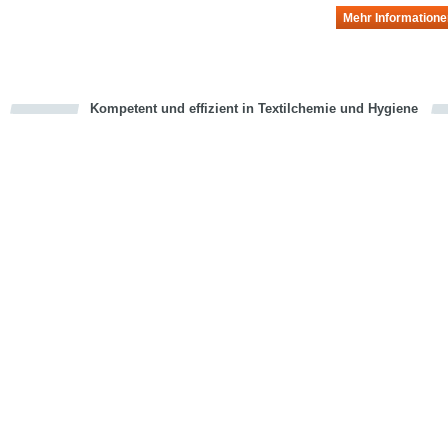
Mehr Informatione
Kompetent und effizient in Textilchemie und Hygiene
cious
en
en
d