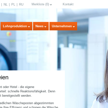
Merkliste
(
0
)
Kontakt
NL
PL
RU
Lohnproduktion
News
Unternehmen
ien
select language
t oder Hotel - die eigene
teil: schnelle Reaktionsfähigkeit. Denn
 bereitgestellt werden.
chiedlichen Wäscheposten abgestimmten
ie Ihre Effizienz und schonen die Wäsche.