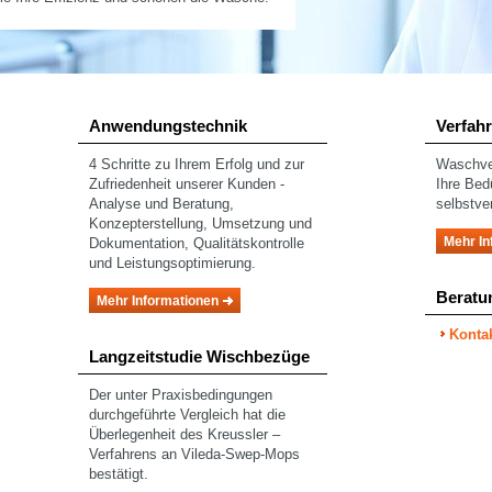
Anwendungstechnik
Verfah
4 Schritte zu Ihrem Erfolg und zur
Waschver
Zufriedenheit unserer Kunden -
Ihre Bed
Analyse und Beratung,
selbstve
Konzepterstellung, Umsetzung und
Mehr In
Dokumentation, Qualitätskontrolle
und Leistungsoptimierung.
Beratu
Mehr Informationen
Konta
Langzeitstudie Wischbezüge
Der unter Praxisbedingungen
durchgeführte Vergleich hat die
Überlegenheit des Kreussler –
Verfahrens an Vileda-Swep-Mops
bestätigt.