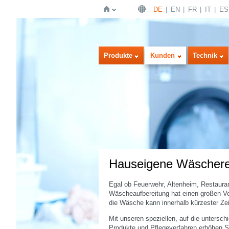
DE
EN
FR
IT
ES
Startseite
Produkte
Kunden
Technik
Hauseigene Wäschere
Egal ob Feuerwehr, Altenheim, Restauran
Wäscheaufbereitung hat einen großen Vor
die Wäsche kann innerhalb kürzester Zeit
Mit unseren speziellen, auf die unters
Produkte und Pflegeverfahren erhöhen S