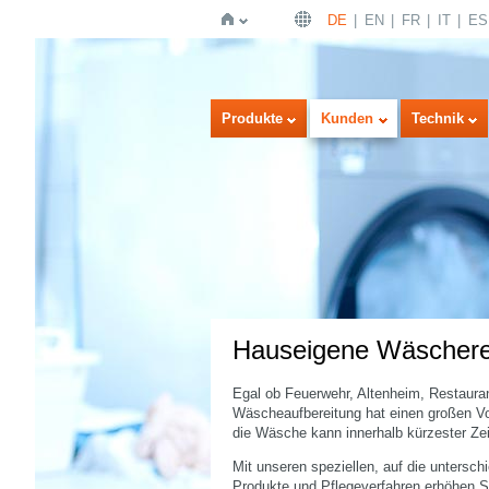
DE
EN
FR
IT
ES
Startseite
Produkte
Kunden
Technik
Hauseigene Wäschere
Egal ob Feuerwehr, Altenheim, Restauran
Wäscheaufbereitung hat einen großen Vor
die Wäsche kann innerhalb kürzester Zeit
Mit unseren speziellen, auf die unters
Produkte und Pflegeverfahren erhöhen S