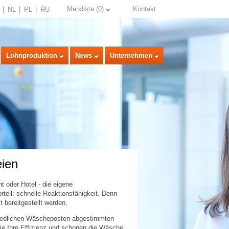
Merkliste
(
0
)
Kontakt
NL
PL
RU
Lohnproduktion
News
Unternehmen
ien
select language
t oder Hotel - die eigene
teil: schnelle Reaktionsfähigkeit. Denn
 bereitgestellt werden.
chiedlichen Wäscheposten abgestimmten
ie Ihre Effizienz und schonen die Wäsche.