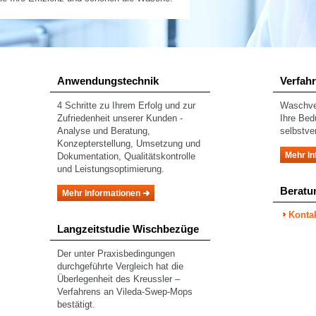
Anwendungstechnik
Verfah
4 Schritte zu Ihrem Erfolg und zur
Waschver
Zufriedenheit unserer Kunden -
Ihre Bed
Analyse und Beratung,
selbstve
Konzepterstellung, Umsetzung und
Mehr In
Dokumentation, Qualitätskontrolle
und Leistungsoptimierung.
Beratu
Mehr Informationen
Konta
Langzeitstudie Wischbezüge
Der unter Praxisbedingungen
durchgeführte Vergleich hat die
Überlegenheit des Kreussler –
Verfahrens an Vileda-Swep-Mops
bestätigt.