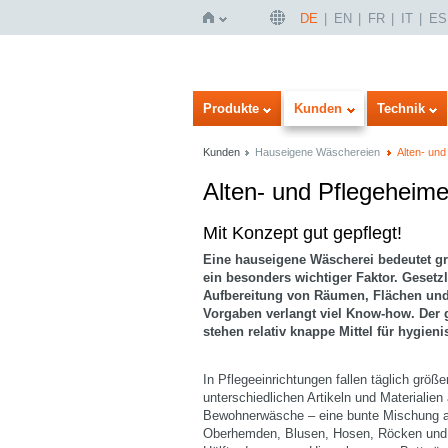
DE
EN
FR
IT
ES
Startseite
Produkte
Kunden
Technik
Kunden
Hauseigene Wäschereien
Alten- und
Alten- und Pflegeheim
Bilddarstellung
Listendarstellung
Mit Konzept gut gepflegt!
Eine hauseigene Wäscherei bedeutet gr
ein besonders wichtiger Faktor. Gesetz
Aufbereitung von Räumen, Flächen und
Vorgaben verlangt viel Know-how. Der 
stehen relativ knappe Mittel für hygien
In Pflegeeinrichtungen fallen täglich grö
unterschiedlichen Artikeln und Materialien
Bewohnerwäsche – eine bunte Mischung 
Oberhemden, Blusen, Hosen, Röcken und W