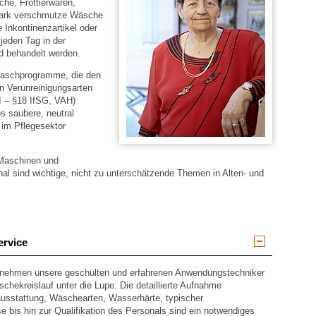
he, Frottierwaren,
tark verschmutze Wäsche
 Inkontinenzartikel oder
jeden Tag in der
 behandelt werden.
Waschprogramme, die den
n Verunreinigungsarten
I – §18 IfSG, VAH)
s saubere, neutral
 im Pflegesektor
Maschinen und
al sind wichtige, nicht zu unterschätzende Themen in Alten- und
ervice
 nehmen unsere geschulten und erfahrenen Anwendungstechniker
ekreislauf unter die Lupe: Die detaillierte Aufnahme
ausstattung, Wäschearten, Wasserhärte, typischer
e bis hin zur Qualifikation des Personals sind ein notwendiges