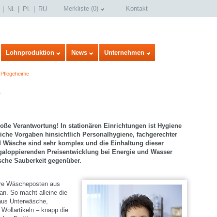
Merkliste
(
0
)
Kontakt
NL
PL
RU
Lohnproduktion
News
Unternehmen
 Pflegeheime
e
oße Verantwortung! In stationären Einrichtungen ist Hygiene
liche Vorgaben hinsichtlich Personalhygiene, fachgerechter
 Wäsche sind sehr komplex und die Einhaltung dieser
galoppierenden Preisentwicklung bei Energie und Wasser
ische Sauberkeit gegenüber.
ßere Wäscheposten aus
 an. So macht alleine die
aus Unterwäsche,
ollartikeln – knapp die
select language