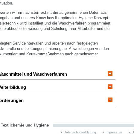
uation.
werten wir im nächsten Schritt die aufgenommenen Daten aus
Vorgaben und unseres Know-how Ihr optimales Hygiene-Konzept.
iertechnik wird installiert und die Waschverfahren programmiert
ie praktische Einweisung und Schulung Ihrer Mitarbeiter und die
legten Serviceintervallen und arbeiten nach festgelegten
ätskontrolle und Leistungsoptimierung ab. Abweichungen von den
dokumentiert und Korrekturmaßnahmen nach gemeinsamer
Waschmittel und Waschverfahren
eiterbildung
forderungen
n Textilchemie und Hygiene
Datenschutzerklärung
Impressum
D