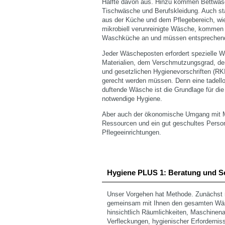
Hälfte davon aus. Hinzu kommen Bettwäsc
Tischwäsche und Berufskleidung. Auch s
aus der Küche und dem Pflegebereich, wie
mikrobiell verunreinigte Wäsche, kommen 
Waschküche an und müssen entsprechend
Jeder Wäscheposten erfordert spezielle 
Materialien, dem Verschmutzungsgrad, de
und gesetzlichen Hygienevorschriften (RK
gerecht werden müssen. Denn eine tadello
duftende Wäsche ist die Grundlage für die
notwendige Hygiene.
Aber auch der ökonomische Umgang mit 
Ressourcen und ein gut geschultes Person
Pflegeeinrichtungen.
Hygiene PLUS 1: Beratung und S
Unser Vorgehen hat Methode. Zunächst
gemeinsam mit Ihnen den gesamten Wäsch
hinsichtlich Räumlichkeiten, Maschinen
Verfleckungen, hygienischer Erforderniss