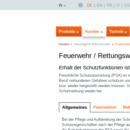
DE
EN
FR
IT
ES
Startseite
Produkte
Kunden
Technik
Kunden
Hauseigene Wäschereien
Feuerwehr
Feuerwehr / Rettungs
Bilddarstellung
Listendarstellung
Erhalt der Schutzfunktionen i
Persönliche Schutzausrüstung (PSA) ist m
Beruf verbundenen Gefahren schützen und 
bzw. wieder hergestellt werden müssen. Un
Schutzwirkung wieder her.
Allgemeines
Feuerwehren
Ret
Bei der Pflege und Aufbereitung der Schu
Schutzeigenschaften nach der Pflege au
die Schutzfunktionen der PSA sowie die 