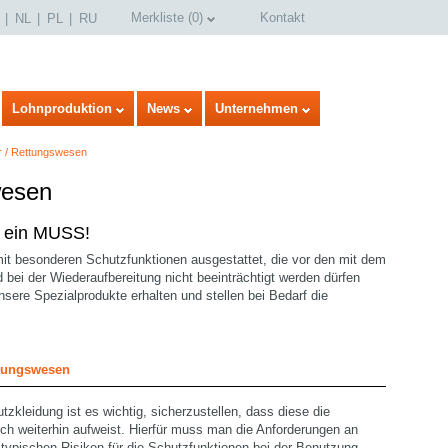
Merkliste
(
0
)
Kontakt
NL
PL
RU
Lohnproduktion
News
Unternehmen
 / Rettungswesen
wesen
st ein MUSS!
it besonderen Schutzfunktionen ausgestattet, die vor den mit dem
bei der Wiederaufbereitung nicht beeinträchtigt werden dürfen
sere Spezialprodukte erhalten und stellen bei Bedarf die
select language
tungswesen
tzkleidung ist es wichtig, sicherzustellen, dass diese die
ch weiterhin aufweist. Hierfür muss man die Anforderungen an
typischen Risiken für die Schutzfunktionen bei der Benutzung