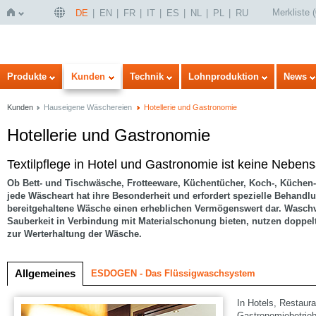
Merkliste
(
DE
EN
FR
IT
ES
NL
PL
RU
Startseite
Produkte
Kunden
Technik
Lohnproduktion
News
Kunden
Hauseigene Wäschereien
Hotellerie und Gastronomie
Hotellerie und Gastronomie
lung
Textilpflege in Hotel und Gastronomie ist keine Neben
Ob Bett- und Tischwäsche, Frotteeware, Küchentücher, Koch-, Küchen-,
jede Wäscheart hat ihre Besonderheit und erfordert spezielle Behandlu
bereitgehaltene Wäsche einen erheblichen Vermögenswert dar. Waschv
Sauberkeit in Verbindung mit Materialschonung bieten, nutzen doppel
zur Werterhaltung der Wäsche.
Allgemeines
ESDOGEN - Das Flüssigwaschsystem
In Hotels, Restaura
Gastronomiebetrieb