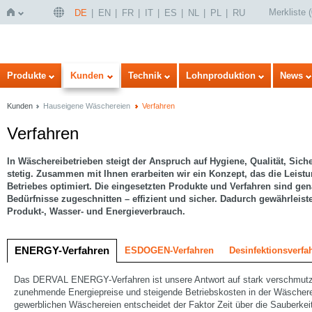
Merkliste
(
DE
EN
FR
IT
ES
NL
PL
RU
Startseite
Produkte
Kunden
Technik
Lohnproduktion
News
Kunden
Hauseigene Wäschereien
Verfahren
Verfahren
In Wäschereibetrieben steigt der Anspruch auf Hygiene, Qualität, Sich
stetig. Zusammen mit Ihnen erarbeiten wir ein Konzept, das die Leistu
Betriebes optimiert. Die eingesetzten Produkte und Verfahren sind gen
Bedürfnisse zugeschnitten – effizient und sicher. Dadurch gewährleis
Produkt-, Wasser- und Energieverbrauch.
ENERGY-Verfahren
ESDOGEN-Verfahren
Desinfektionsverfa
Das DERVAL ENERGY-Verfahren ist unsere Antwort auf stark verschmutzt
zunehmende Energiepreise und steigende Betriebskosten in der Wäscherei 
gewerblichen Wäschereien entscheidet der Faktor Zeit über die Sauberkei