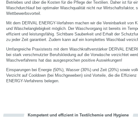
Betriebes und über die Kosten für die Pflege der Textilien. Daher ist für e
Waschdurchlauf bei optimaler Waschqualität nicht nur Wirtschaftsfaktor, 
Wettbewerbsvorteil.
Mit dem DERVAL ENERGY-Verfahren machen wir die Vereinbarkeit von Ko
und Wäschelanglebigkeit möglich. Der Waschvorgang ist bereits im Tempe
effizient und leistungsfähig. Sichtbare Sauberkeit und Erhalt der Schutzfu
zu jeder Zeit garantiert. Zudem kann auf ein komplettes Waschbad verzic
Umfangreiche Praxistests mit dem Waschkraftverstärker DERVAL ENERG
bei stark verschmutzter Berufskleidung auf die Vorwäsche verzichtet werd
Waschverfahrens hat das ausgesprochen positive Auswirkungen!
Einsparungen bei Energie (50%), Wasser (30%) und Zeit (20%) sowie vol
Verzicht auf Cooldown (bei Mischgeweben) sind Vorteile, die die Effizienz 
ENERGY-Verfahrens belegen.
Kompetent und effizient in Textilchemie und Hygiene
cious
en
en
d