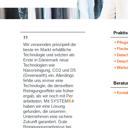
Prakti
Pflege
Wir verwenden prinzipiell die
Flecke
beste im Markt erhältliche
Technologie und setzten als
Detach
Erste in Dänemark neue
Detac
Technologien wie
Wartu
Nassreinigung, CO2 und D5
(Greenearth) ein. Allerdings
fehlte uns immer eine
Beratu
Technologie, die denselben
Reinigungseffekt wie früher
Konta
ergab, als wir noch mit Per
arbeiteten. Mit SYSTEM
K
4
haben wir eine Lösung
gefunden, die unserem
Unternehmen eine sichere
Zukunft garantiert. Gute
Reinigungsergebnisse bei