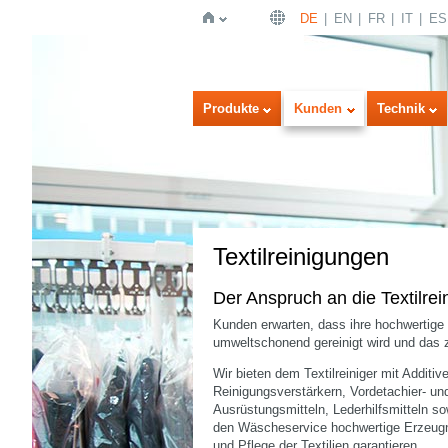
DE
EN
FR
IT
ES
Startseite
Produkte
Kunden
Technik
Textilreinigungen
Der Anspruch an die Textilrein
Kunden erwarten, dass ihre hochwertige
umweltschonend gereinigt wird und das 
Wir bieten dem Textilreiniger mit Additiv
Reinigungsverstärkern, Vordetachier- und
Ausrüstungsmitteln, Lederhilfsmitteln s
den Wäscheservice hochwertige Erzeugni
und Pflege der Textilien garantieren.