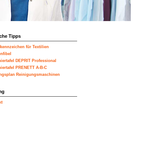
sche Tipps
kennzeichen für Textilien
nfibel
iertafel DEPRIT Professional
hiertafel PRENETT A-B-C
ngsplan Reinigungsmaschinen
ng
kt