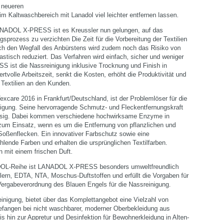
 neueren
im Kaltwaschbereich mit Lanadol viel leichter entfernen lassen.
ANADOL X-PRESS ist es Kreussler nun gelungen, auf das
sprozess zu verzichten Die Zeit für die Vorbereitung der Textilien
rch den Wegfall des Anbürstens wird zudem noch das Risiko von
stisch reduziert. Das Verfahren wird einfach, sicher und weniger
 ist die Nassreinigung inklusive Trocknung und Finish in
rtvolle Arbeitszeit, senkt die Kosten, erhöht die Produktivität und
r Textilien an den Kunden.
care 2016 in Frankfurt/Deutschland, ist der Problemlöser für die
igung. Seine hervorragende Schmutz- und Fleckentfernungskraft
üssig. Dabei kommen verschiedene hochwirksame Enzyme in
zum Einsatz, wenn es um die Entfernung von pflanzlichen und
 Soßenflecken. Ein innovativer Farbschutz sowie eine
lende Farben und erhalten die ursprünglichen Textilfarben.
n mit einem frischen Duft.
ADOL-Reihe ist LANADOL X-PRESS besonders umweltfreundlich
lern, EDTA, NTA, Moschus-Duftstoffen und erfüllt die Vorgaben für
ergabeverordnung des Blauen Engels für die Nassreinigung.
einigung, bietet über das Komplettangebot eine Vielzahl von
efangen bei nicht waschbarer, moderner Oberbekleidung aus
is hin zur Appretur und Desinfektion für Bewohnerkleidung in Alten-