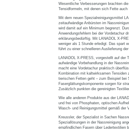
Wesentliche Verbesserungen brachten die
Tensidformeln, mit denen sich Fette auch 
Mit dem neuen Spezialreinigungsmittel L
zeitaufwändige Anbürsten im Nassreinigung
wird damit auf ein Minimum begrenzt. Du
Anwendungsfehlern bei der Vordetachur dra
erklärungsbedürftig. Mit LANADOL X-PRESS
weniger als 1 Stunde erledigt. Das spart we
führt zu einer schnelleren Auslieferung de
LANADOL X-PRESS, vorgestellt auf der Tex
aufwändige Vorbehandlung in der Nassrein
macht eine Vordetachur praktisch überfl
Kombination mit kaltwirksamen Tensiden 
tierischen Fetten geht – zum Beispiel bei
Faserglättungskomponente sorgen für strah
Zusätzlich punkten die gereinigten Textilie
Wie alle anderen Produkte aus der LAN
und frei von Phosphaten, optischen Aufhel
Wasch- und Reinigungsmittel gemäß der V
Kreussler, der Spezialist in Sachen Nassr
Speziallösungen in der Nassreinigung ang
empfindlichen Fasern über Ledertextilien b