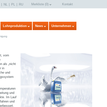
Merkliste
(
0
)
Kontakt
NL
PL
RU
Lohnproduktion
News
Unternehmen
nigung
t, vom
e
n als „nicht
r in
iche und
ngssystem
select language
emperaturen
eitung und
kte. Im Lauf
rfahren und
erbessert.