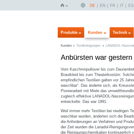
DE
EN
FR
IT
ES
Startseite
Produkte
Kunden
Technik
Kunden
Textilreinigungen
LANADOL-Nassrei
Anbürsten war gestern
Vom Kaschmirpullover bis zum Daunenbet
Brautkleid bis zum Theaterkostüm: Solch
empfindlichen Textilien galten vor 25 Jahre
waschbar“. Das änderte sich, als Kreussle
Pionierarbeit mit Miele das umweltfreundl
zugleich effektive LANADOL-Nassreinigu
entwickelte. Das war 1991.
Weil immer mehr Textilien bei niedrigen T
waschbar wurden, änderten sich die Bearb
die Anforderungen an Verfahren und Produ
der Zeit wurden die Lanadol-Reinigungsve
die Reinigungschemikalien kontinuierlich v