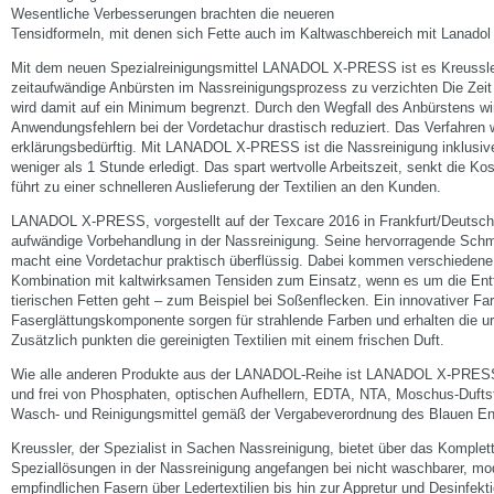
Wesentliche Verbesserungen brachten die neueren
Tensidformeln, mit denen sich Fette auch im Kaltwaschbereich mit Lanadol v
Mit dem neuen Spezialreinigungsmittel LANADOL X-PRESS ist es Kreussle
zeitaufwändige Anbürsten im Nassreinigungsprozess zu verzichten Die Zeit f
wird damit auf ein Minimum begrenzt. Durch den Wegfall des Anbürstens w
Anwendungsfehlern bei der Vordetachur drastisch reduziert. Das Verfahren w
erklärungsbedürftig. Mit LANADOL X-PRESS ist die Nassreinigung inklusiv
weniger als 1 Stunde erledigt. Das spart wertvolle Arbeitszeit, senkt die Kos
führt zu einer schnelleren Auslieferung der Textilien an den Kunden.
LANADOL X-PRESS, vorgestellt auf der Texcare 2016 in Frankfurt/Deutschla
aufwändige Vorbehandlung in der Nassreinigung. Seine hervorragende Schm
macht eine Vordetachur praktisch überflüssig. Dabei kommen verschiede
Kombination mit kaltwirksamen Tensiden zum Einsatz, wenn es um die Entf
tierischen Fetten geht – zum Beispiel bei Soßenflecken. Ein innovativer Fa
Faserglättungskomponente sorgen für strahlende Farben und erhalten die ur
Zusätzlich punkten die gereinigten Textilien mit einem frischen Duft.
Wie alle anderen Produkte aus der LANADOL-Reihe ist LANADOL X-PRESS
und frei von Phosphaten, optischen Aufhellern, EDTA, NTA, Moschus-Duftsto
Wasch- und Reinigungsmittel gemäß der Vergabeverordnung des Blauen Eng
Kreussler, der Spezialist in Sachen Nassreinigung, bietet über das Komplet
Speziallösungen in der Nassreinigung angefangen bei nicht waschbarer, m
empfindlichen Fasern über Ledertextilien bis hin zur Appretur und Desinfekt