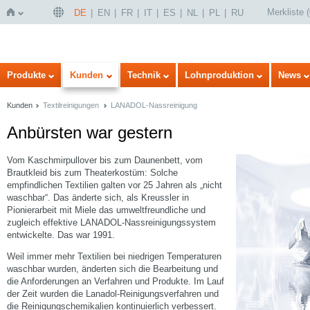
Merkliste
(
DE
EN
FR
IT
ES
NL
PL
RU
Startseite
Produkte
Kunden
Technik
Lohnproduktion
News
Kunden
Textilreinigungen
LANADOL-Nassreinigung
Anbürsten war gestern
Vom Kaschmirpullover bis zum Daunenbett, vom
Brautkleid bis zum Theaterkostüm: Solche
empfindlichen Textilien galten vor 25 Jahren als „nicht
waschbar“. Das änderte sich, als Kreussler in
Pionierarbeit mit Miele das umweltfreundliche und
zugleich effektive LANADOL-Nassreinigungssystem
entwickelte. Das war 1991.
Weil immer mehr Textilien bei niedrigen Temperaturen
waschbar wurden, änderten sich die Bearbeitung und
die Anforderungen an Verfahren und Produkte. Im Lauf
der Zeit wurden die Lanadol-Reinigungsverfahren und
die Reinigungschemikalien kontinuierlich verbessert.