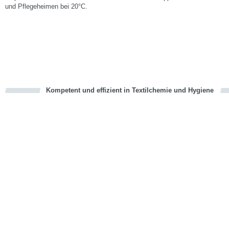
und Pflegeheimen bei 20°C.
Kompetent und effizient in Textilchemie und Hygiene
cious
en
en
d