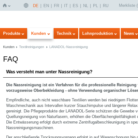
Merkliste
(
DE
EN
FR
IT
ES
NL
PL
RU
Startseite
Produkte
Kunden
Technik
Lohnproduktion
News
Kunden
Textilreinigungen
LANADOL-Nassreinigung
FAQ
Was versteht man unter Nassreinigung?
Die Nassreinigung ist ein Verfahren für die professionelle Reinigung 
vorzugsweise Oberbekleidung - ohne Verwendung organischer Lösem
Empfindliche, auch nicht waschbare Textilien werden bei niedrigem Flotte
Waschmechanik aus Intervallen kurzer Stauchimpulse und längerer Relax
gereinigt. Die Pflegeprodukte der LANADOL-Serie schützen die Gewebe vo
Quellungsneigung von Naturfasern, erhöhen die Oberflächengleitfähigkeit 
Die Entwässerung erfolgt durch extreme Zentrifugalbeschleunigung in spe
Nassreinigungsmaschinen.
Der anschließende Trocknungsvorgang erfolgt in auf Warenschonung hin 