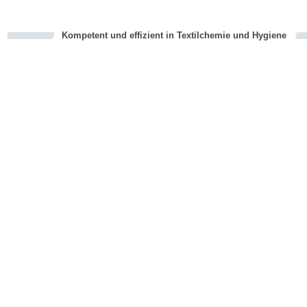
Kompetent und effizient in Textilchemie und Hygiene
cious
en
en
d