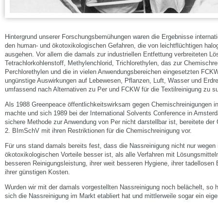
Hintergrund unserer Forschungsbemühungen waren die Ergebnisse internati
den human- und ökotoxikologischen Gefahren, die von leichtflüchtigen halo
ausgehen. Vor allem die damals zur industriellen Entfettung verbreiteten Lö
Tetrachlorkohlenstoff, Methylenchlorid, Trichlorethylen, das zur Chemischr
Perchlorethylen und die in vielen Anwendungsbereichen eingesetzten FCKW
ungünstige Auswirkungen auf Lebewesen, Pflanzen, Luft, Wasser und Erdrei
umfassend nach Alternativen zu Per und FCKW für die Textilreinigung zu s
Als 1988 Greenpeace öffentlichkeitswirksam gegen Chemischreinigungen 
machte und sich 1989 bei der International Solvents Conference in Amsterda
sichere Methode zur Anwendung von Per nicht darstellbar ist, bereitete der
2. BImSchV mit ihren Restriktionen für die Chemischreinigung vor.
Für uns stand damals bereits fest, dass die Nassreinigung nicht nur wegen
ökotoxikologischen Vorteile besser ist, als alle Verfahren mit Lösungsmitte
besseren Reinigungsleistung, ihrer weit besseren Hygiene, ihrer tadellosen
ihrer günstigen Kosten.
Wurden wir mit der damals vorgestellten Nassreinigung noch belächelt, so h
sich die Nassreinigung im Markt etabliert hat und mittlerweile sogar ein ei