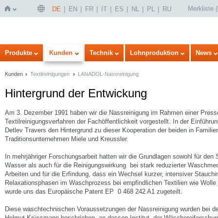
Merkliste
(
DE
EN
FR
IT
ES
NL
PL
RU
Startseite
Produkte
Kunden
Technik
Lohnproduktion
News
Kunden
Textilreinigungen
LANADOL-Nassreinigung
Hintergrund der Entwickung
Am 3. Dezember 1991 haben wir die Nassreinigung im Rahmen einer Presse
Textilreinigungsverfahren der Fachöffentlichkeit vorgestellt. In der Einführu
Detlev Travers den Hintergrund zu dieser Kooperation der beiden in Familie
Traditionsunternehmen Miele und Kreussler.
In mehrjähriger Forschungsarbeit hatten wir die Grundlagen sowohl für den S
Wasser als auch für die Reinigungswirkung bei stark reduzierter Waschmech
Arbeiten und für die Erfindung, dass ein Wechsel kurzer, intensiver Stauch
Relaxationsphasen im Waschprozess bei empfindlichen Textilien wie Wolle
wurde uns das Europäische Patent EP 0 468 242 A1 zugeteilt.
Diese waschtechnischen Voraussetzungen der Nassreinigung wurden bei de
Helmut Krüssmann beschrieben, an dessen Institut, der Wäschereiforschun