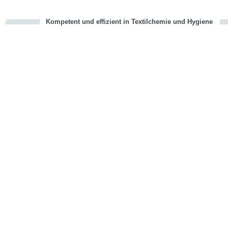
Kompetent und effizient in Textilchemie und Hygiene
cious
en
en
d