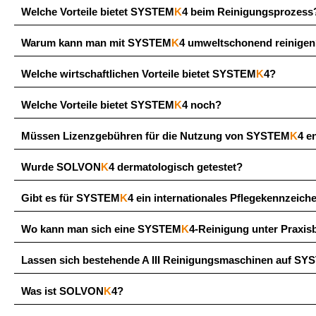
Welche Vorteile bietet SYSTEM
K
4 beim Reinigungsprozess
Warum kann man mit SYSTEM
K
4 umweltschonend reinige
Welche wirtschaftlichen Vorteile bietet SYSTEM
K
4?
Welche Vorteile bietet SYSTEM
K
4 noch?
Müssen Lizenzgebühren für die Nutzung von SYSTEM
K
4 e
Wurde SOLVON
K
4 dermatologisch getestet?
Gibt es für SYSTEM
K
4 ein internationales Pflegekennzeich
Wo kann man sich eine SYSTEM
K
4-Reinigung unter Praxi
Lassen sich bestehende A III Reinigungsmaschinen auf S
Was ist SOLVON
K
4?