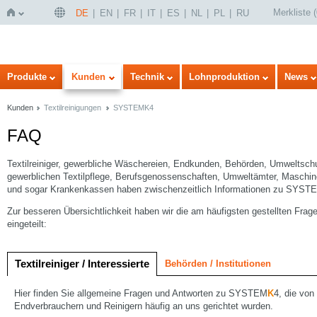
Merkliste
(
DE
EN
FR
IT
ES
NL
PL
RU
Startseite
Produkte
Kunden
Technik
Lohnproduktion
News
Kunden
Textilreinigungen
SYSTEMK4
FAQ
Textilreiniger, gewerbliche Wäschereien, Endkunden, Behörden, Umweltsch
gewerblichen Textilpflege, Berufsgenossenschaften, Umweltämter, Maschi
und sogar Krankenkassen haben zwischenzeitlich Informationen zu SYST
Zur besseren Übersichtlichkeit haben wir die am häufigsten gestellten Frag
eingeteilt:
Textilreiniger / Interessierte
Behörden / Institutionen
Hier finden Sie allgemeine Fragen und Antworten zu SYSTEM
K
4, die von
Endverbrauchern und Reinigern häufig an uns gerichtet wurden.