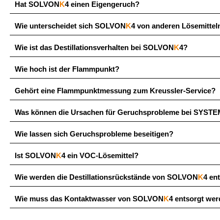
Hat SOLVON
K
4 einen Eigengeruch?
Wie unterscheidet sich SOLVON
K
4 von anderen Lösemittel
Wie ist das Destillationsverhalten bei SOLVON
K
4?
Wie hoch ist der Flammpunkt?
Gehört eine Flammpunktmessung zum Kreussler-Service?
Was können die Ursachen für Geruchsprobleme bei SYST
Wie lassen sich Geruchsprobleme beseitigen?
Ist SOLVON
K
4 ein VOC-Lösemittel?
Wie werden die Destillationsrückstände von SOLVON
K
4 en
Wie muss das Kontaktwasser von SOLVON
K
4 entsorgt we