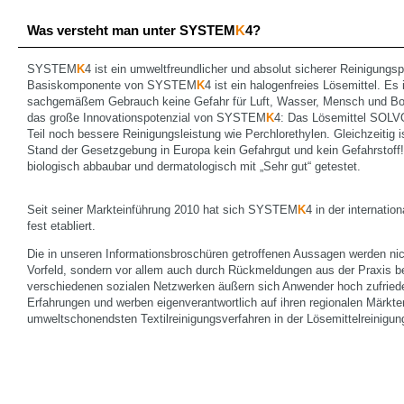
Was versteht man unter SYSTEM
K
4?
SYSTEM
K
4 ist ein umweltfreundlicher und absolut sicherer Reinigungs
Basiskomponente von SYSTEM
K
4 ist ein halogenfreies Lösemittel. Es
sachgemäßem Gebrauch keine Gefahr für Luft, Wasser, Mensch und Boden
das große Innovationspotenzial von SYSTEM
K
4: Das Lösemittel SOL
Teil noch bessere Reinigungsleistung wie Perchlorethylen. Gleichzeitig
Stand der Gesetzgebung in Europa kein Gefahrgut und kein Gefahrsto
biologisch abbaubar und dermatologisch mit „Sehr gut“ getestet.
Seit seiner Markteinführung 2010 hat sich SYSTEM
K
4 in der internatio
fest etabliert.
Die in unseren Informationsbroschüren getroffenen Aussagen werden nic
Vorfeld, sondern vor allem auch durch Rückmeldungen aus der Praxis bes
verschiedenen sozialen Netzwerken äußern sich Anwender hoch zufried
Erfahrungen und werben eigenverantwortlich auf ihren regionalen Märk
umweltschonendsten Textilreinigungsverfahren in der Lösemittelreinigun