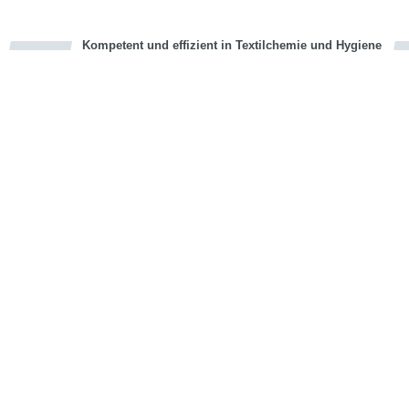
Kompetent und effizient in Textilchemie und Hygiene
cious
en
en
d