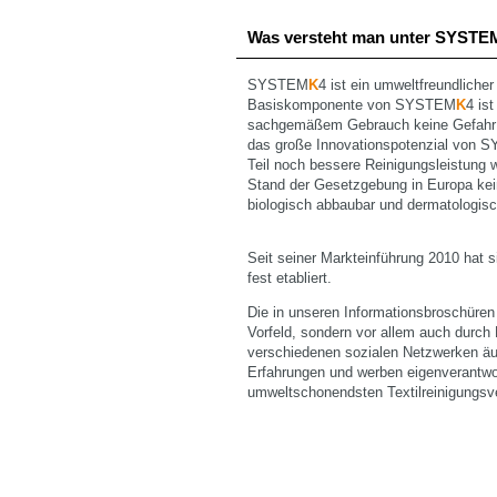
Was versteht man unter SYSTE
SYSTEM
K
4 ist ein umweltfreundliche
Basiskomponente von SYSTEM
K
4 is
sachgemäßem Gebrauch keine Gefahr fü
das große Innovationspotenzial von
Teil noch bessere Reinigungsleistung 
Stand der Gesetzgebung in Europa kei
biologisch abbaubar und dermatologisch
Seit seiner Markteinführung 2010 hat
fest etabliert.
Die in unseren Informationsbroschüren
Vorfeld, sondern vor allem auch durch
verschiedenen sozialen Netzwerken äu
Erfahrungen und werben eigenverantwo
umweltschonendsten Textilreinigungsver