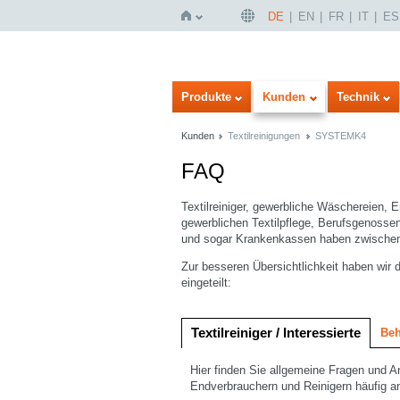
DE
EN
FR
IT
ES
Startseite
Produkte
Kunden
Technik
Kunden
Textilreinigungen
SYSTEMK4
FAQ
Textilreiniger, gewerbliche Wäschereien,
gewerblichen Textilpflege, Berufsgenoss
und sogar Krankenkassen haben zwischen
Zur besseren Übersichtlichkeit haben wir 
eingeteilt:
Textilreiniger / Interessierte
Beh
Hier finden Sie allgemeine Fragen und
Endverbrauchern und Reinigern häufig an