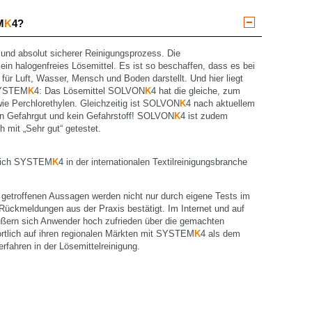
M
K
4?
r und absolut sicherer Reinigungsprozess. Die
t ein halogenfreies Lösemittel. Es ist so beschaffen, dass es bei
r Luft, Wasser, Mensch und Boden darstellt. Und hier liegt
 SYSTEM
K
4: Das Lösemittel SOLVON
K
4 hat die gleiche, zum
select language
wie Perchlorethylen. Gleichzeitig ist SOLVON
K
4 nach aktuellem
n Gefahrgut und kein Gefahrstoff! SOLVON
K
4 ist zudem
 mit „Sehr gut“ getestet.
 sich SYSTEM
K
4 in der internationalen Textilreinigungsbranche
 getroffenen Aussagen werden nicht nur durch eigene Tests im
 Rückmeldungen aus der Praxis bestätigt. Im Internet und auf
ßern sich Anwender hoch zufrieden über die gemachten
rtlich auf ihren regionalen Märkten mit SYSTEM
K
4 als dem
fahren in der Lösemittelreinigung.