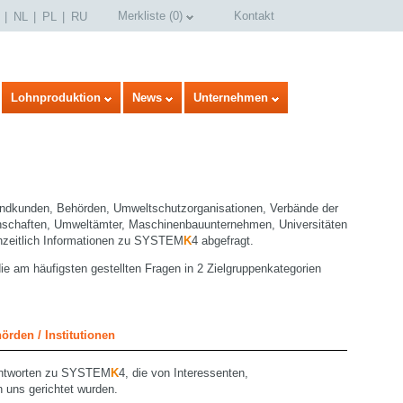
Merkliste
(
0
)
Kontakt
NL
PL
RU
Lohnproduktion
News
Unternehmen
 Endkunden, Behörden, Umweltschutzorganisationen, Verbände der
enschaften, Umweltämter, Maschinenbauunternehmen, Universitäten
zeitlich Informationen zu SYSTEM
K
4 abgefragt.
die am häufigsten gestellten Fragen in 2 Zielgruppenkategorien
örden / Institutionen
 Antworten zu SYSTEM
K
4, die von Interessenten,
 uns gerichtet wurden.