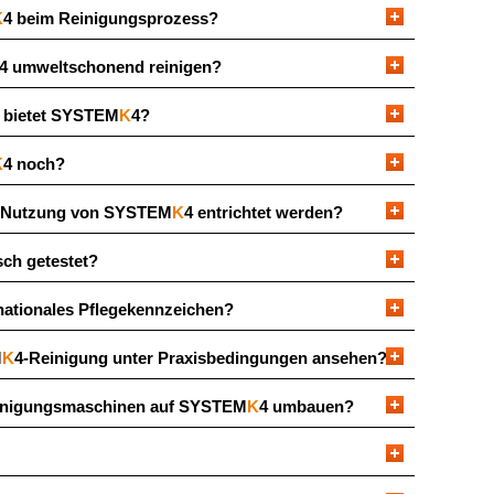
K
4 beim Reinigungsprozess?
4 umweltschonend reinigen?
e bietet SYSTEM
K
4?
K
4 noch?
e Nutzung von SYSTEM
K
4 entrichtet werden?
sch getestet?
rnationales Pflegekennzeichen?
M
K
4-Reinigung unter Praxisbedingungen ansehen?
Reinigungsmaschinen auf SYSTEM
K
4 umbauen?