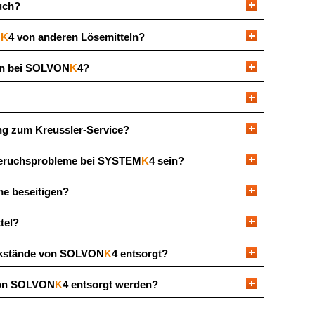
uch?
N
K
4 von anderen Lösemitteln?
ten bei SOLVON
K
4?
g zum Kreussler-Service?
Geruchsprobleme bei SYSTEM
K
4 sein?
me beseitigen?
tel?
ückstände von SOLVON
K
4 entsorgt?
von SOLVON
K
4 entsorgt werden?