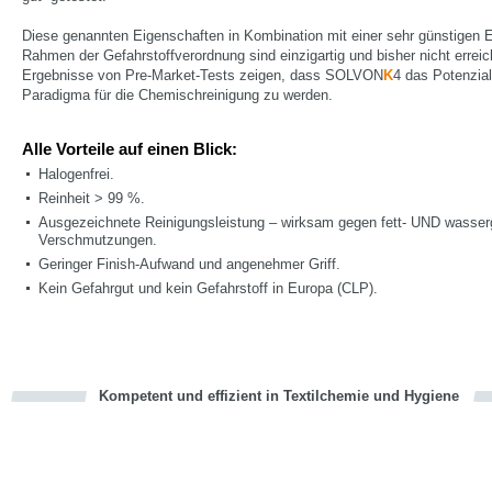
Diese genannten Eigenschaften in Kombination mit einer sehr günstigen 
Rahmen der Gefahrstoffverordnung sind einzigartig und bisher nicht erreic
Ergebnisse von Pre-Market-Tests zeigen, dass SOLVON
K
4 das Potenzia
Paradigma für die Chemischreinigung zu werden.
Alle Vorteile auf einen Blick:
Halogenfrei.
Reinheit > 99 %.
Ausgezeichnete Reinigungsleistung – wirksam gegen fett- UND wasse
Verschmutzungen.
Geringer Finish-Aufwand und angenehmer Griff.
Kein Gefahrgut und kein Gefahrstoff in Europa (CLP).
Kompetent und effizient in Textilchemie und Hygiene
cious
en
en
d