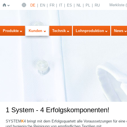
Merkliste
(
DE
EN
FR
IT
ES
NL
PL
RU
Startseite
Produkte
Kunden
Technik
Lohnproduktion
News
1 System - 4 Erfolgskomponenten!
SYSTEM
K
4 bringt mit dem Erfolgsquartett alle Voraussetzungen für eine 
und hygienische Reinigung von empfindlichen Textilien mit.