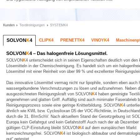
Kunden
Textilreinigungen
SYSTEMK4
lung
SOLVON
K
4
CLIP
K
4
PRENETT
K
4
VINOY
K
4
Maschinenpf
SOLVON
K
4 – Das halogenfreie Lösungsmittel.
SOLVON
K
4 unterscheidet sich in seinen Eigenschaften deutlich von den 
Lösemitteln in der Chemischreinigung. Es handelt sich um ein halogenfrei
Lösemittel mit einer Reinheit von über 99 % und exzellenter Reinigungslei
Das innovative Lösemittel vermag nicht nur lipophile, sondern eben auch h
wassergebundene Verschmutzungen zu lösen und aufzunehmen. Neben d
ausgezeichneten Reinigungskraft von SOLVON
K
4 haben gereinigte Textil
angenehmen und glatten Griff. Auffällig sind auch minimaler Faserabrieb 
Reinigungsprozess sowie eine geringe Knitterbildung. SOLVON
K
4 unterli
ähnlich wie KWL bzw. Cyclosiloxan D5 der VOC-Richtlinie, in Deutschlan
durch die 31. BImSchV. Nach aktuellem Stand der Gesetzgebung ist S
Europa kein Gefahrgut und kein Gefahrstoff! Auch nach der ab Dezember 
gültigen CLP-Einstufung bleibt SOLVON
K
4 auf dem europäischen Markt
kennzeichnungsfrei. SOLVON
K
4 ist biologisch abbaubar und dermatologi
gut“ getestet.