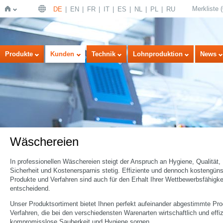
Merkliste
(
DE
EN
FR
IT
ES
NL
PL
RU
Startseite
Produkte
Kunden
Technik
Lohnproduktion
News
Wäschereien
In professionellen Wäschereien steigt der Anspruch an Hygiene, Qualität,
Sicherheit und Kostenersparnis stetig. Effiziente und dennoch kostengüns
Produkte und Verfahren sind auch für den Erhalt Ihrer Wettbewerbsfähigke
entscheidend.
Unser Produktsortiment bietet Ihnen perfekt aufeinander abgestimmte Pr
Verfahren, die bei den verschiedensten Warenarten wirtschaftlich und effiz
kompromisslose Sauberkeit und Hygiene sorgen.