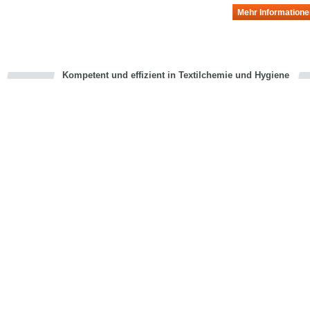
Mehr Informatione
Kompetent und effizient in Textilchemie und Hygiene
cious
en
en
d