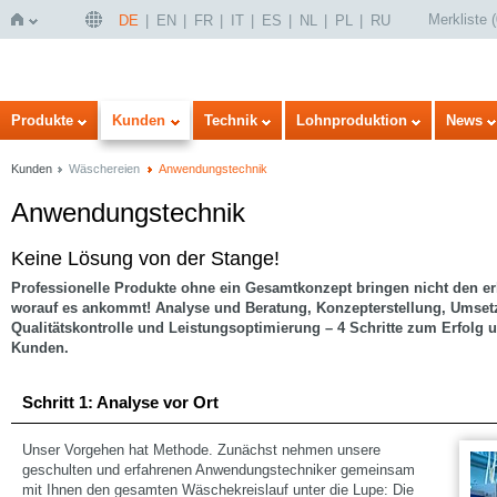
Merkliste
(
DE
EN
FR
IT
ES
NL
PL
RU
Startseite
Produkte
Kunden
Technik
Lohnproduktion
News
Kunden
Wäschereien
Anwendungstechnik
Anwendungstechnik
Keine Lösung von der Stange!
Professionelle Produkte ohne ein Gesamtkonzept bringen nicht den erh
worauf es ankommt! Analyse und Beratung, Konzepterstellung, Umse
Qualitätskontrolle und Leistungsoptimierung – 4 Schritte zum Erfolg u
Kunden.
Schritt 1: Analyse vor Ort
Unser Vorgehen hat Methode. Zunächst nehmen unsere
geschulten und erfahrenen Anwendungstechniker gemeinsam
mit Ihnen den gesamten Wäschekreislauf unter die Lupe: Die