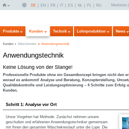
Merkliste
(
DE
EN
FR
IT
ES
NL
PL
RU
Startseite
Produkte
Kunden
Technik
Lohnproduktion
News
Kunden
Wäschereien
Anwendungstechnik
Anwendungstechnik
Keine Lösung von der Stange!
Professionelle Produkte ohne ein Gesamtkonzept bringen nicht den erh
worauf es ankommt! Analyse und Beratung, Konzepterstellung, Umse
Qualitätskontrolle und Leistungsoptimierung – 4 Schritte zum Erfolg u
Kunden.
Schritt 1: Analyse vor Ort
Unser Vorgehen hat Methode. Zunächst nehmen unsere
geschulten und erfahrenen Anwendungstechniker gemeinsam
mit Ihnen den gesamten Wäschekreislauf unter die Lupe: Die