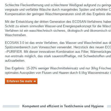
Schlechte Fleckentfernung und schlechterer Weißgrad aufgrund zu gerin
vergraute und verfärbte Wäsche durch mangelndes Spülen und erhöhter C
Kompensation der geringen Waschtemperaturen sind oft das Ergebnis d
Mit der Entwicklung der dritten Generation des ECOSAN-Verfahrens habe
Schritt zu einem sinnvollen Wasser-und Energiesparkonzept für die Wäs
Verfahren ist ein waschtechnisch sicheres, ökologisch und ökonomisch s
Waschstraßen.
ECOSAN 3.0 ist das erste Verfahren, das Wasser und Waschmittel aus 
Spülzonenbereich zum Vorwaschen verwendet. Herzstück des neuen E
–PURIFIER. Mit dieser innovativen Kombination aus Filter, Wärmerückge
nun erstmals möglich, das stark sauerstoffhaltige, mit Schwebstoffen un
aufzuarbeiten.
Das Ergebnis: 15-20% weniger Waschmitteleinsatz und nur 3l/kg Frischw
optimales Ausspülen von Flusen und Haaren durch 6 l/kg Wassereinsatz i
Erfahren Sie mehr
Kompetent und effizient in Textilchemie und Hygiene