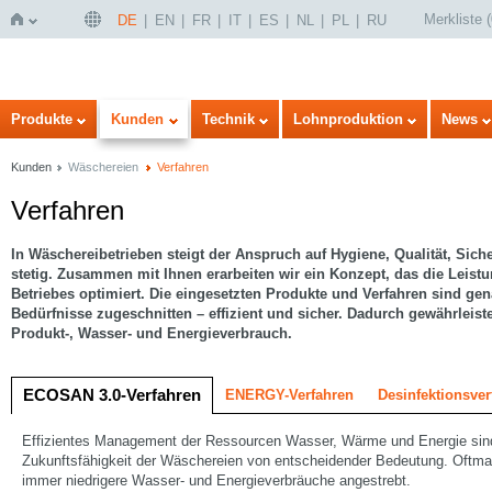
Merkliste
(
DE
EN
FR
IT
ES
NL
PL
RU
Startseite
Produkte
Kunden
Technik
Lohnproduktion
News
Kunden
Wäschereien
Verfahren
Verfahren
In Wäschereibetrieben steigt der Anspruch auf Hygiene, Qualität, Sich
stetig. Zusammen mit Ihnen erarbeiten wir ein Konzept, das die Leistu
Betriebes optimiert. Die eingesetzten Produkte und Verfahren sind gen
Bedürfnisse zugeschnitten – effizient und sicher. Dadurch gewährleis
Produkt-, Wasser- und Energieverbrauch.
ECOSAN 3.0-Verfahren
ENERGY-Verfahren
Desinfektionsver
Effizientes Management der Ressourcen Wasser, Wärme und Energie sind
Zukunftsfähigkeit der Wäschereien von entscheidender Bedeutung. Oftma
immer niedrigere Wasser- und Energieverbräuche angestrebt.