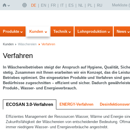
Merkliste
(
DE
EN
FR
IT
ES
NL
PL
RU
Startseite
Produkte
Kunden
Technik
Lohnproduktion
News
Kunden
Wäschereien
Verfahren
Verfahren
In Wäschereibetrieben steigt der Anspruch auf Hygiene, Qualität, Sich
stetig. Zusammen mit Ihnen erarbeiten wir ein Konzept, das die Leistu
Betriebes optimiert. Die eingesetzten Produkte und Verfahren sind gen
Bedürfnisse zugeschnitten – effizient und sicher. Dadurch gewährleis
Produkt-, Wasser- und Energieverbrauch.
ECOSAN 3.0-Verfahren
ENERGY-Verfahren
Desinfektionsver
Effizientes Management der Ressourcen Wasser, Wärme und Energie sind
Zukunftsfähigkeit der Wäschereien von entscheidender Bedeutung. Oftma
immer niedrigere Wasser- und Energieverbräuche angestrebt.