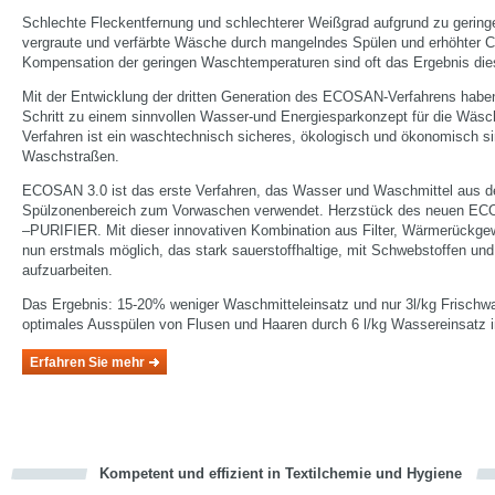
Schlechte Fleckentfernung und schlechterer Weißgrad aufgrund zu gerin
vergraute und verfärbte Wäsche durch mangelndes Spülen und erhöhter C
Kompensation der geringen Waschtemperaturen sind oft das Ergebnis d
Mit der Entwicklung der dritten Generation des ECOSAN-Verfahrens habe
Schritt zu einem sinnvollen Wasser-und Energiesparkonzept für die Wäs
Verfahren ist ein waschtechnisch sicheres, ökologisch und ökonomisch s
Waschstraßen.
ECOSAN 3.0 ist das erste Verfahren, das Wasser und Waschmittel aus 
Spülzonenbereich zum Vorwaschen verwendet. Herzstück des neuen E
–PURIFIER. Mit dieser innovativen Kombination aus Filter, Wärmerückge
nun erstmals möglich, das stark sauerstoffhaltige, mit Schwebstoffen un
aufzuarbeiten.
Das Ergebnis: 15-20% weniger Waschmitteleinsatz und nur 3l/kg Frischw
optimales Ausspülen von Flusen und Haaren durch 6 l/kg Wassereinsatz i
Erfahren Sie mehr
Kompetent und effizient in Textilchemie und Hygiene