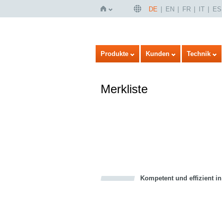
DE
EN
FR
IT
ES
Startseite
Produkte
Kunden
Technik
Merkliste
Kompetent und effizient i
Bookmark this on Delicious
über Facebook teilen
über Twitter teilen
Recommend