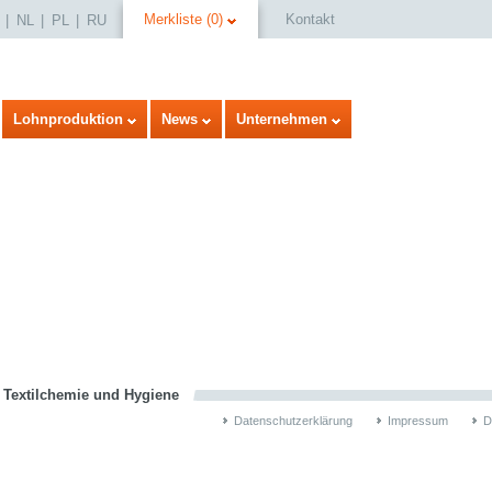
Merkliste
(
0
)
Kontakt
NL
PL
RU
Lohnproduktion
News
Unternehmen
select language
n Textilchemie und Hygiene
Datenschutzerklärung
Impressum
D