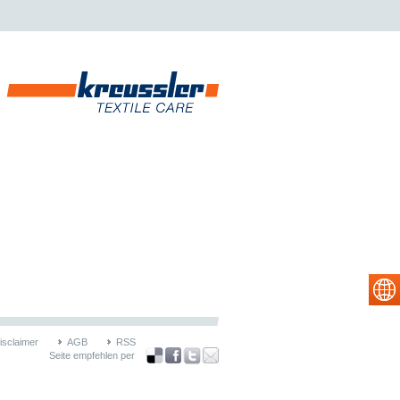
isclaimer
AGB
RSS
Seite empfehlen per