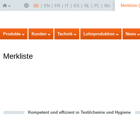
Merkliste
(
DE
EN
FR
IT
ES
NL
PL
RU
Startseite
Produkte
Kunden
Technik
Lohnproduktion
News
Merkliste
Kompetent und effizient in Textilchemie und Hygiene
cious
en
en
d