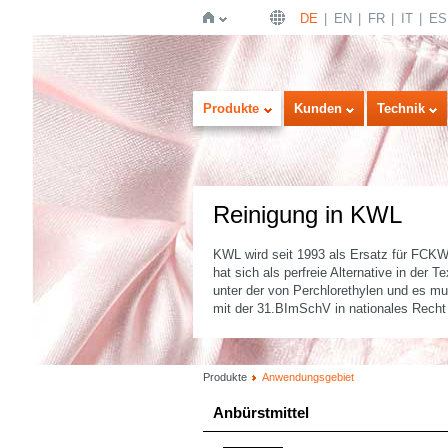
DE
EN
FR
IT
ES
Startseite
Produkte
Kunden
Technik
Reinigung in KWL
KWL wird seit 1993 als Ersatz für FCKW
hat sich als perfreie Alternative in der 
unter der von Perchlorethylen und es mu
mit der 31.BImSchV in nationales Recht
Produkte
Anwendungsgebiet
Anbürstmittel