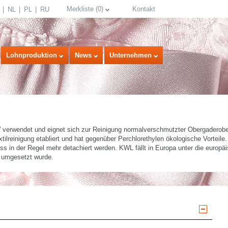
Merkliste
(
0
)
Kontakt
NL
PL
RU
Lohnproduktion
News
Unternehmen
 verwendet und eignet sich zur Reinigung normalverschmutzter Obergaderobe,
Textilreinigung etabliert und hat gegenüber Perchlorethylen ökologische Vorteile
ss in der Regel mehr detachiert werden. KWL fällt in Europa unter die europä
 umgesetzt wurde.
select language