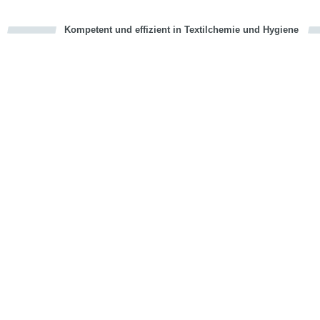
Kompetent und effizient in Textilchemie und Hygiene
cious
en
en
d