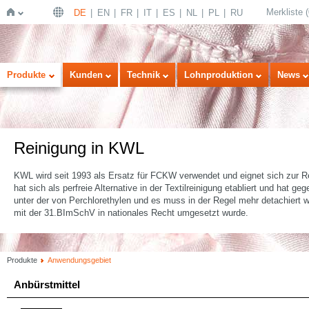
Merkliste
(
DE
EN
FR
IT
ES
NL
PL
RU
Startseite
Produkte
Kunden
Technik
Lohnproduktion
News
Reinigung in KWL
KWL wird seit 1993 als Ersatz für FCKW verwendet und eignet sich zur R
hat sich als perfreie Alternative in der Textilreinigung etabliert und hat g
unter der von Perchlorethylen und es muss in der Regel mehr detachiert w
mit der 31.BImSchV in nationales Recht umgesetzt wurde.
Produkte
Anwendungsgebiet
Anbürstmittel