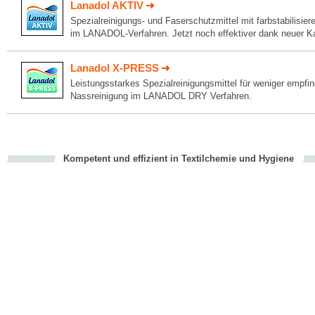
Lanadol AKTIV
Spezialreinigungs- und Faserschutzmittel mit farbstabilisier
im LANADOL-Verfahren. Jetzt noch effektiver dank neuer Kal
Lanadol X-PRESS
Leistungsstarkes Spezialreinigungsmittel für weniger empfindl
Nassreinigung im LANADOL DRY Verfahren.
Kompetent und effizient in Textilchemie und Hygiene
cious
en
en
d