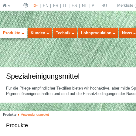
Merkliste
(
DE
EN
FR
IT
ES
NL
PL
RU
Startseite
Produkte
Kunden
Technik
Lohnproduktion
News
Spezialreinigungsmittel
Für die Pflege empfindlicher Textilien bieten wir hochaktive, aber milde S
Pigmentlöseeigenschaften und sind auf die Einsatzbedingungen der Nassr
Produkte
Anwendungsgebiet
Produkte