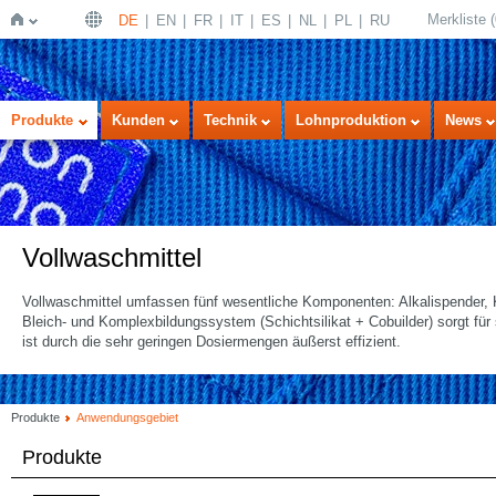
Merkliste
(
DE
EN
FR
IT
ES
NL
PL
RU
Startseite
Produkte
Kunden
Technik
Lohnproduktion
News
Vollwaschmittel
Vollwaschmittel umfassen fünf wesentliche Komponenten: Alkalispender, 
Bleich- und Komplexbildungssystem (Schichtsilikat + Cobuilder) sorgt für
ist durch die sehr geringen Dosiermengen äußerst effizient.
Produkte
Anwendungsgebiet
Produkte