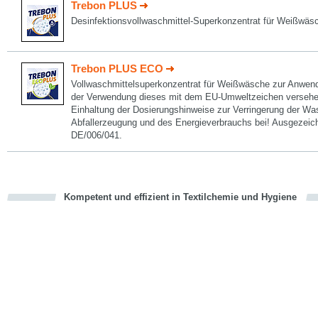
Trebon PLUS
Desinfektionsvollwaschmittel-Superkonzentrat für Weißwäs
Trebon PLUS ECO
Vollwaschmittelsuperkonzentrat für Weißwäsche zur Anwend
der Verwendung dieses mit dem EU-Umweltzeichen versehen
Einhaltung der Dosierungshinweise zur Verringerung der W
Abfallerzeugung und des Energieverbrauchs bei! Ausgezeic
DE/006/041.
Kompetent und effizient in Textilchemie und Hygiene
cious
en
en
d