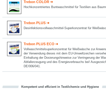
Trebon COLOR
Hochkonzentriertes Buntwaschmittel für Textilien aus Bau
Trebon PLUS
Desinfektionsvollwaschmittel-Superkonzentrat für Weißwäs
Trebon PLUS ECO
Vollwaschmittelsuperkonzentrat für Weißwäsche zur Anwend
der Verwendung dieses mit dem EU-Umweltzeichen versehen
Einhaltung der Dosierungshinweise zur Verringerung der W
Abfallerzeugung und des Energieverbrauchs bei! Ausgezeic
DE/006/041.
Kompetent und effizient in Textilchemie und Hygiene
cious
en
en
d