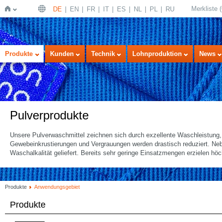
Merkliste
(
DE
EN
FR
IT
ES
NL
PL
RU
Startseite
Produkte
Kunden
Technik
Lohnproduktion
News
Pulverprodukte
Unsere Pulverwaschmittel zeichnen sich durch exzellente Waschleistung
Gewebeinkrustierungen und Vergrauungen werden drastisch reduziert. Ne
Waschalkalität geliefert. Bereits sehr geringe Einsatzmengen erzielen hö
Produkte
Anwendungsgebiet
Produkte