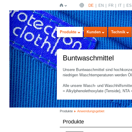
DE
EN
FR
IT
ES
Startseite
Produkte
Kunden
Technik
Buntwaschmittel
Unsere Buntwaschmittel sind hochkonzen
niedrigen Waschtemperaturen werden Öle
Alle unsere Wasch- und Waschhilfsmittel
= Alkylphenolethoxylate (Tenside), NTA = 
Produkte
Anwendungsgebiet
Produkte