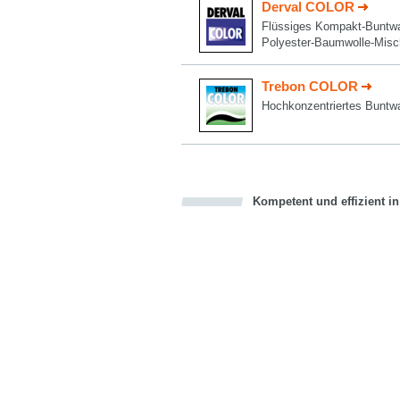
Derval COLOR
Flüssiges Kompakt-Buntwas
Polyester-Baumwolle-Mis
Trebon COLOR
Hochkonzentriertes Buntwa
Kompetent und effizient i
Bookmark this on Delicious
über Facebook teilen
über Twitter teilen
Recommend