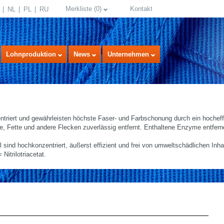
Merkliste
(
0
)
Kontakt
NL
PL
RU
Lohnproduktion
News
Unternehmen
triert und gewährleisten höchste Faser- und Farbschonung durch ein hochef
, Fette und andere Flecken zuverlässig entfernt. Enthaltene Enzyme entfer
 sind hochkonzentriert, äußerst effizient und frei von umweltschädlichen In
Nitrilotriacetat.
select language