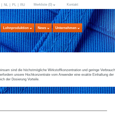
Merkliste
(
0
)
Kontakt
NL
PL
RU
Lohnproduktion
News
Unternehmen
insam sind die höchstmögliche Wirkstoffkonzentration und geringe Verbrauc
, erfordern unsere Hochkonzentrate vom Anwender eine exakte Einhaltung de
ich der Dosierung Vorteile.