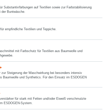
 für Substantivfärbungen auf Textilien sowie zur Farbstabilisierung
i der Buntwäsche.
für empfindliche Textilien und Teppiche.
select language
chmittel mit Farbschutz für Textilien aus Baumwolle und
chgewebe.
r zur Steigerung der Waschwirkung bei besonders intensiv
aus Baumwolle und Synthetics. Für den Einsatz im ESDOGEN
erstärker für stark mit Fetten und/oder Eiweiß verschmutzte
tz im ESDOGEN-System.