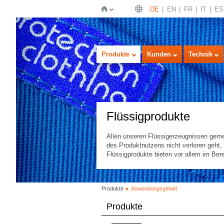
DE
EN
FR
IT
ES
Startseite
Produkte
Kunden
Technik
Flüssigprodukte
Allen unseren Flüssigerzeugnissen geme
des Produktnutzens nicht verloren geht
Flüssigprodukte bieten vor allem im Bere
Produkte
Anwendungsgebiet
Produkte