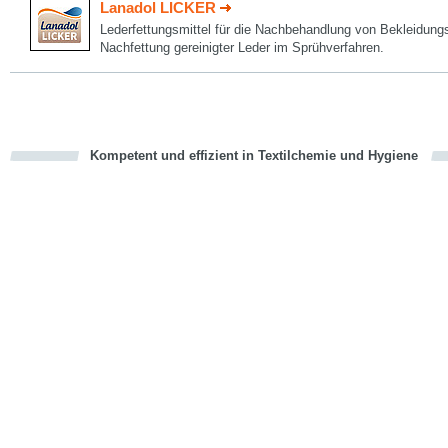
Lanadol LICKER
Lederfettungsmittel für die Nachbehandlung von Bekleidungs
Nachfettung gereinigter Leder im Sprühverfahren.
Kompetent und effizient in Textilchemie und Hygiene
cious
en
en
d