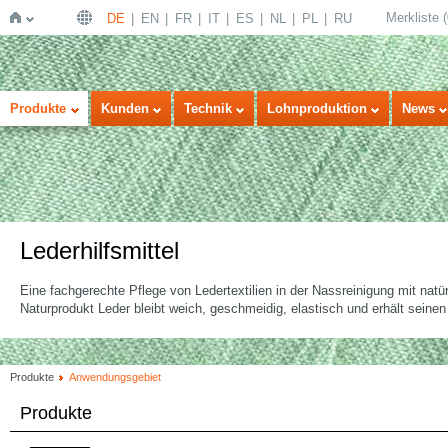
Merkliste
(
DE
EN
FR
IT
ES
NL
PL
RU
Startseite
Produkte
Kunden
Technik
Lohnproduktion
News
Lederhilfsmittel
Eine fachgerechte Pflege von Ledertextilien in der Nassreinigung mit nat
Naturprodukt Leder bleibt weich, geschmeidig, elastisch und erhält seine
Produkte
Anwendungsgebiet
Produkte