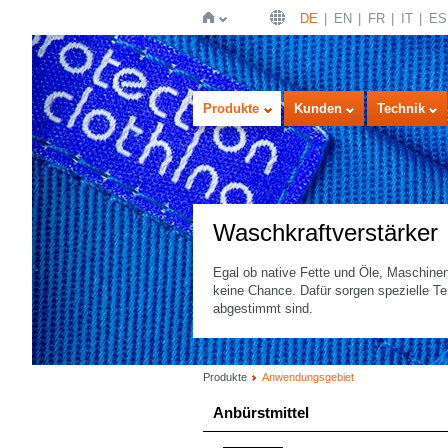
DE
EN
FR
IT
ES
Startseite
Produkte
Kunden
Technik
Waschkraftverstärker
Egal ob native Fette und Öle, Maschine
keine Chance. Dafür sorgen spezielle Te
abgestimmt sind.
Produkte
Anwendungsgebiet
Anbürstmittel