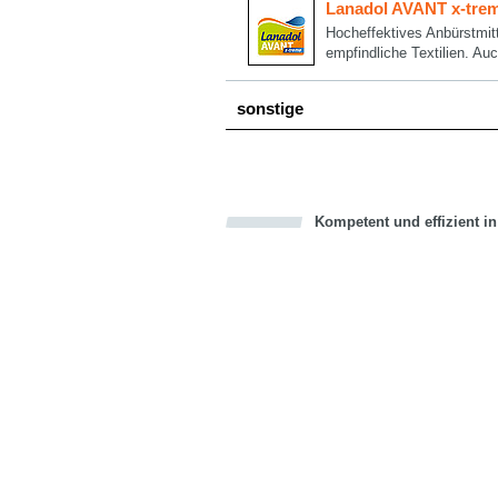
Lanadol AVANT x-tre
Hocheffektives Anbürstmitt
empfindliche Textilien. Au
sonstige
Kompetent und effizient i
Bookmark this on Delicious
über Facebook teilen
über Twitter teilen
Recommend