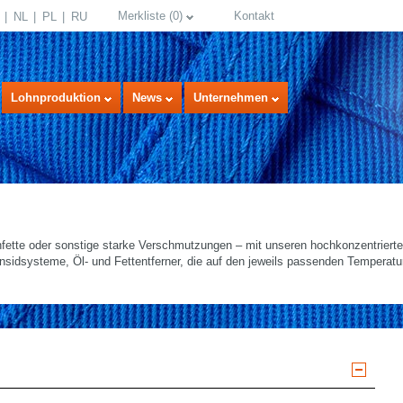
Merkliste
(
0
)
Kontakt
NL
PL
RU
Lohnproduktion
News
Unternehmen
nfette oder sonstige starke Verschmutzungen – mit unseren hochkonzentriert
nsidsysteme, Öl- und Fettentferner, die auf den jeweils passenden Temperatu
select language