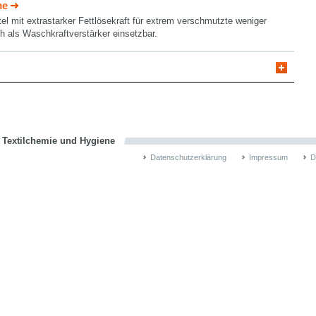
me
el mit extrastarker Fettlösekraft für extrem verschmutzte weniger
ch als Waschkraftverstärker einsetzbar.
n Textilchemie und Hygiene
Datenschutzerklärung
Impressum
D