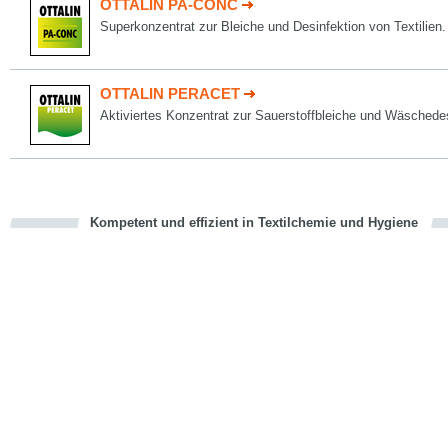
OTTALIN PA-CONC
Superkonzentrat zur Bleiche und Desinfektion von Textilien.
OTTALIN PERACET
Aktiviertes Konzentrat zur Sauerstoffbleiche und Wäschedes
Kompetent und effizient in Textilchemie und Hygiene
cious
en
en
d