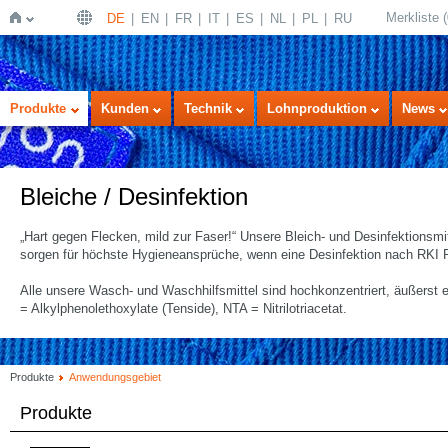
Merkliste
(
DE
EN
FR
IT
ES
NL
PL
RU
Startseite
Produkte
Kunden
Technik
Lohnproduktion
News
Bleiche / Desinfektion
„Hart gegen Flecken, mild zur Faser!“ Unsere Bleich- und Desinfektionsmi
sorgen für höchste Hygieneansprüche, wenn eine Desinfektion nach RKI Ric
Alle unsere Wasch- und Waschhilfsmittel sind hochkonzentriert, äußerst 
= Alkylphenolethoxylate (Tenside), NTA = Nitrilotriacetat.
Produkte
Anwendungsgebiet
Produkte