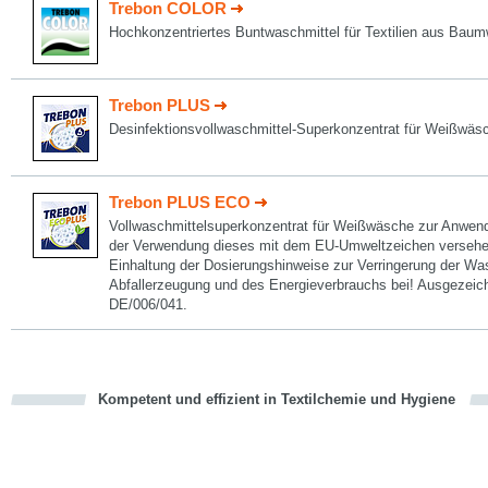
Trebon COLOR
Hochkonzentriertes Buntwaschmittel für Textilien aus Bau
Trebon PLUS
Desinfektionsvollwaschmittel-Superkonzentrat für Weißwäs
Trebon PLUS ECO
Vollwaschmittelsuperkonzentrat für Weißwäsche zur Anwend
der Verwendung dieses mit dem EU-Umweltzeichen versehen
Einhaltung der Dosierungshinweise zur Verringerung der W
Abfallerzeugung und des Energieverbrauchs bei! Ausgezeic
DE/006/041.
Kompetent und effizient in Textilchemie und Hygiene
cious
en
en
d