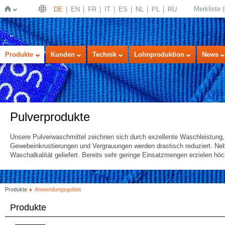
Merkliste
(
DE
EN
FR
IT
ES
NL
PL
RU
Startseite
Produkte
Kunden
Technik
Lohnproduktion
News
Pulverprodukte
Unsere Pulverwaschmittel zeichnen sich durch exzellente Waschleistung
Gewebeinkrustierungen und Vergrauungen werden drastisch reduziert. Ne
Waschalkalität geliefert. Bereits sehr geringe Einsatzmengen erzielen hö
Produkte
Anwendungsgebiet
Produkte