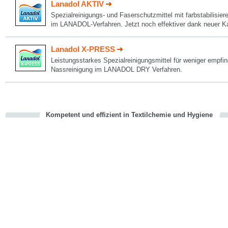
Lanadol AKTIV
Spezialreinigungs- und Faserschutzmittel mit farbstabilisier
im LANADOL-Verfahren. Jetzt noch effektiver dank neuer Kal
Lanadol X-PRESS
Leistungsstarkes Spezialreinigungsmittel für weniger empfindl
Nassreinigung im LANADOL DRY Verfahren.
Kompetent und effizient in Textilchemie und Hygiene
cious
en
en
d