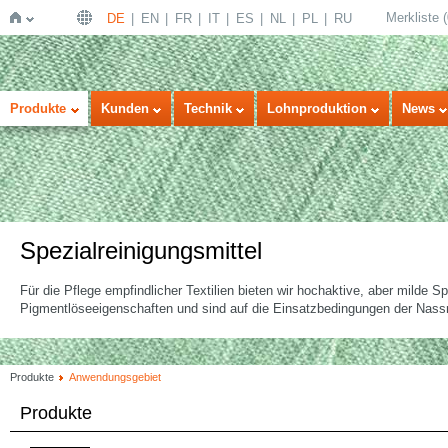
Merkliste
(
DE
EN
FR
IT
ES
NL
PL
RU
Startseite
Produkte
Kunden
Technik
Lohnproduktion
News
Spezialreinigungsmittel
Für die Pflege empfindlicher Textilien bieten wir hochaktive, aber milde S
Pigmentlöseeigenschaften und sind auf die Einsatzbedingungen der Nassr
Produkte
Anwendungsgebiet
Produkte