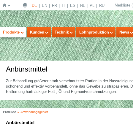
Merkliste
(
DE
EN
FR
IT
ES
NL
PL
RU
Startseite
Produkte
Kunden
Technik
Lohnproduktion
News
Anbürstmittel
Zur Behandlung größerer stark verschmutzter Partien in der Nassreinig
schonend und effektiv vorbehandelt, ohne das Gewebe zu strapazieren. D
Entfernung hartnäckiger Fett-, Öl-und Pigmentverschmutzungen.
Produkte
Anwendungsgebiet
Anbürstmittel