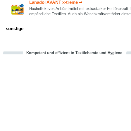
Lanadol AVANT x-treme
Hocheffektives Anbürstmittel mit extrastarker Fettlösekraft
empfindliche Textilien. Auch als Waschkraftverstärker einse
sonstige
Kompetent und effizient in Textilchemie und Hygiene
cious
en
en
d