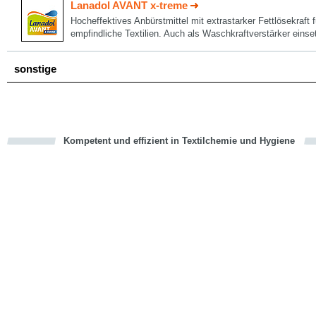
Lanadol AVANT x-treme
Hocheffektives Anbürstmittel mit extrastarker Fettlösekraft
empfindliche Textilien. Auch als Waschkraftverstärker einse
sonstige
Kompetent und effizient in Textilchemie und Hygiene
cious
en
en
d