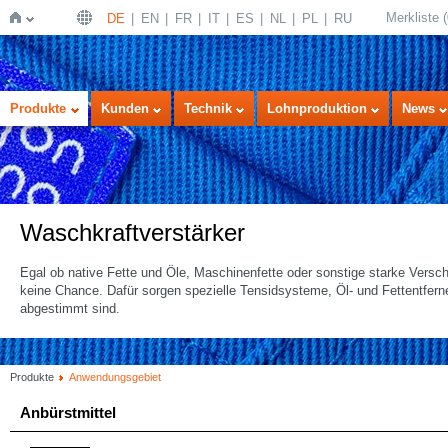
Merkliste
(
DE
EN
FR
IT
ES
NL
PL
RU
Startseite
Produkte
Kunden
Technik
Lohnproduktion
News
Waschkraftverstärker
Egal ob native Fette und Öle, Maschinenfette oder sonstige starke Vers
keine Chance. Dafür sorgen spezielle Tensidsysteme, Öl- und Fettentfern
abgestimmt sind.
Produkte
Anwendungsgebiet
Anbürstmittel