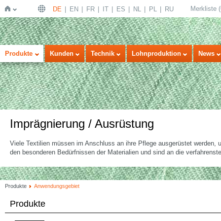
Merkliste
(
DE
EN
FR
IT
ES
NL
PL
RU
Startseite
Produkte
Kunden
Technik
Lohnproduktion
News
Imprägnierung / Ausrüstung
Viele Textilien müssen im Anschluss an ihre Pflege ausgerüstet werden,
den besonderen Bedürfnissen der Materialien und sind an die verfahren
Produkte
Anwendungsgebiet
Produkte