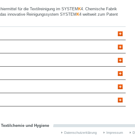
hiermittel für die Textilreinigung im SYSTEM
K
4. Chemische Fabrik
 das innovative Reinigungssystem SYSTEM
K
4 weltweit zum Patent
n Textilchemie und Hygiene
Datenschutzerklärung
Impressum
D