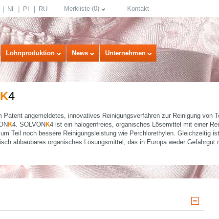
Merkliste
(
0
)
Kontakt
NL
PL
RU
Lohnproduktion
News
Unternehmen
K
4
um Patent angemeldetes, innovatives Reinigungsverfahren zur Reinigung von T
VON
K
4. SOLVON
K
4 ist ein halogenfreies, organisches Lösemittel mit einer R
zum Teil noch bessere Reinigungsleistung wie Perchlorethylen. Gleichzeitig is
gisch abbaubares organisches Lösungsmittel, das in Europa weder Gefahrgut n
select language