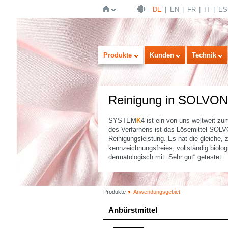
DE
EN
FR
IT
ES
Startseite
Produkte
Kunden
Technik
Reinigung in SOLVON
SYSTEM
K
4 ist ein von uns weltweit z
des Verfarhens ist das Lösemittel SOL
Reinigungsleistung. Es hat die gleiche, 
kennzeichnungsfreies, vollständig biolo
dermatologisch mit „Sehr gut“ getestet.
Produkte
Anwendungsgebiet
Anbürstmittel