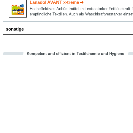
Lanadol AVANT x-treme
Hocheffektives Anbürstmittel mit extrastarker Fettlösekraft
empfindliche Textilien. Auch als Waschkraftverstärker einse
sonstige
Kompetent und effizient in Textilchemie und Hygiene
cious
en
en
d