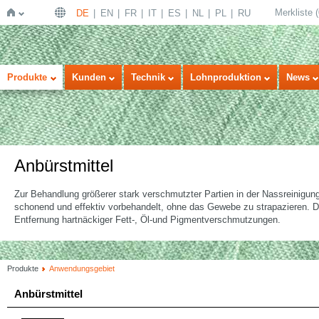
Merkliste
(
DE
EN
FR
IT
ES
NL
PL
RU
Startseite
Produkte
Kunden
Technik
Lohnproduktion
News
Anbürstmittel
Zur Behandlung größerer stark verschmutzter Partien in der Nassreinig
schonend und effektiv vorbehandelt, ohne das Gewebe zu strapazieren. D
Entfernung hartnäckiger Fett-, Öl-und Pigmentverschmutzungen.
Produkte
Anwendungsgebiet
Anbürstmittel