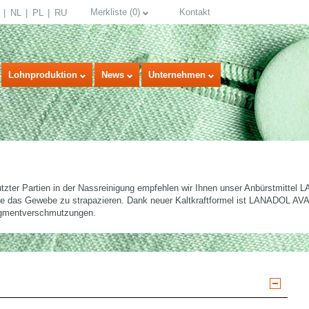
Merkliste
(
0
)
Kontakt
NL
PL
RU
Lohnproduktion
News
Unternehmen
tzter Partien in der Nassreinigung empfehlen wir Ihnen unser Anbürstmitt
ne das Gewebe zu strapazieren. Dank neuer Kaltkraftformel ist LANADOL AVANT
Pigmentverschmutzungen.
select language