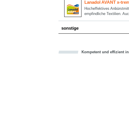
Lanadol AVANT x-tre
Hocheffektives Anbürstmitt
empfindliche Textilien. Au
sonstige
Kompetent und effizient i
Bookmark this on Delicious
über Facebook teilen
über Twitter teilen
Recommend