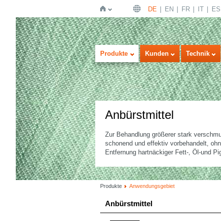
DE
EN
FR
IT
ES
Startseite
Produkte
Kunden
Technik
Anbürstmittel
Zur Behandlung größerer stark verschmu
schonend und effektiv vorbehandelt, oh
Entfernung hartnäckiger Fett-, Öl-und 
Produkte
Anwendungsgebiet
Anbürstmittel