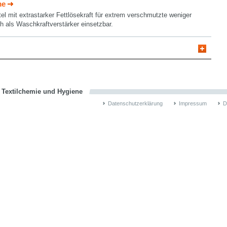
me
el mit extrastarker Fettlösekraft für extrem verschmutzte weniger
ch als Waschkraftverstärker einsetzbar.
n Textilchemie und Hygiene
Datenschutzerklärung
Impressum
D