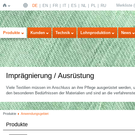
Merkliste
(
DE
EN
FR
IT
ES
NL
PL
RU
Startseite
Produkte
Kunden
Technik
Lohnproduktion
News
Imprägnierung / Ausrüstung
Viele Textilien müssen im Anschluss an ihre Pflege ausgerüstet werden,
den besonderen Bedürfnissen der Materialien und sind an die verfahren
Produkte
Anwendungsgebiet
Produkte