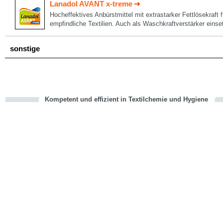
Lanadol AVANT x-treme
Hocheffektives Anbürstmittel mit extrastarker Fettlösekraft
empfindliche Textilien. Auch als Waschkraftverstärker einse
sonstige
Kompetent und effizient in Textilchemie und Hygiene
cious
en
en
d