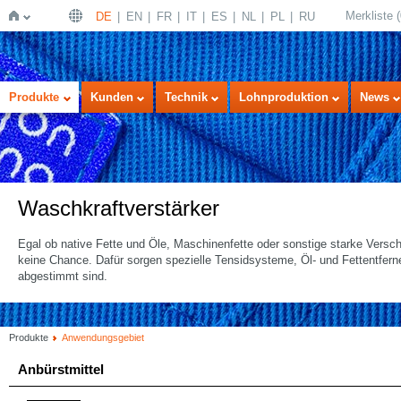
Merkliste
(
DE
EN
FR
IT
ES
NL
PL
RU
Startseite
Produkte
Kunden
Technik
Lohnproduktion
News
Waschkraftverstärker
Egal ob native Fette und Öle, Maschinenfette oder sonstige starke Vers
keine Chance. Dafür sorgen spezielle Tensidsysteme, Öl- und Fettentfern
abgestimmt sind.
Produkte
Anwendungsgebiet
Anbürstmittel