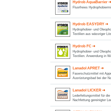
Hydrob AquaBarrier
Fluorfreies Hydrophobiermit
Hydrob EASYDRY
Hydrophobier- und Oleopho
Textilien aus wässriger Lö
Hydrob FC
Hydrophobier- und Oleopho
Textilien. Anwendung in W
Lanadol APRET
Faserschutzmittel mit App
Ausrüstungsbad bei der Na
Lanadol LICKER
Lederfettungsmittel für di
Nachfettung gereinigter Le