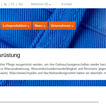
Merkliste
(
0
)
Kontakt
NL
PL
RU
Lohnproduktion
News
Unternehmen
srüstung
ihre Pflege ausgerüstet werden, um ihre Gebrauchseigenschaften wieder herz
 zur Wasserabweisung, Wasserdruckwiderstandsfähigkeit und Resistenz gege
nsäure). Wäscheweichspüler und Nachbehandlungsmittel haben wir ebenfalls i
select language