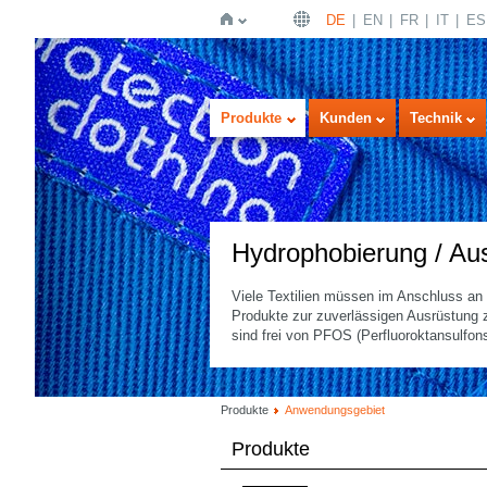
DE
EN
FR
IT
ES
Startseite
Produkte
Kunden
Technik
Hydrophobierung / Au
Viele Textilien müssen im Anschluss an 
Produkte zur zuverlässigen Ausrüstung
sind frei von PFOS (Perfluoroktansulfo
Produkte
Anwendungsgebiet
Produkte