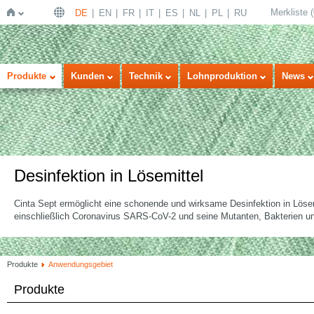
Merkliste
(
DE
EN
FR
IT
ES
NL
PL
RU
Startseite
Produkte
Kunden
Technik
Lohnproduktion
News
Desinfektion in Lösemittel
Cinta Sept ermöglicht eine schonende und wirksame Desinfektion in Lösem
einschließlich Coronavirus SARS-CoV-2 und seine Mutanten, Bakterien un
Produkte
Anwendungsgebiet
Produkte