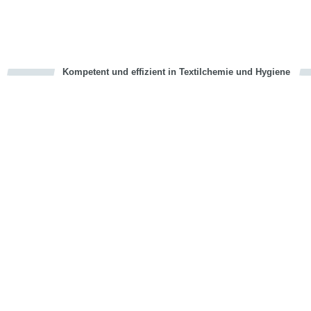
Kompetent und effizient in Textilchemie und Hygiene
cious
en
en
d