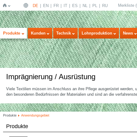
Merkliste
(
DE
EN
FR
IT
ES
NL
PL
RU
Startseite
Produkte
Kunden
Technik
Lohnproduktion
News
Imprägnierung / Ausrüstung
Viele Textilien müssen im Anschluss an ihre Pflege ausgerüstet werden,
den besonderen Bedürfnissen der Materialien und sind an die verfahren
Produkte
Anwendungsgebiet
Produkte