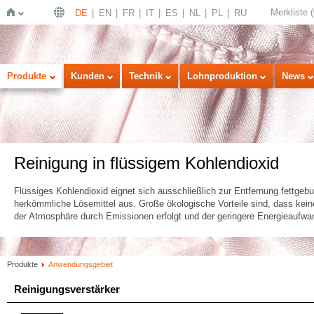
Merkliste
(
DE
EN
FR
IT
ES
NL
PL
RU
Startseite
Produkte
Kunden
Technik
Lohnproduktion
News
Reinigung in flüssigem Kohlendioxid
Flüssiges Kohlendioxid eignet sich ausschließlich zur Entfernung fettge
herkömmliche Lösemittel aus. Große ökologische Vorteile sind, dass keine
der Atmosphäre durch Emissionen erfolgt und der geringere Energieaufwa
Produkte
Anwendungsgebiet
Reinigungsverstärker