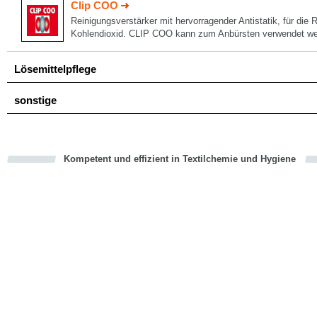
Clip COO
Reinigungsverstärker mit hervorragender Antistatik, für die 
Kohlendioxid. CLIP COO kann zum Anbürsten verwendet we
Lösemittelpflege
sonstige
Kompetent und effizient in Textilchemie und Hygiene
cious
en
en
d