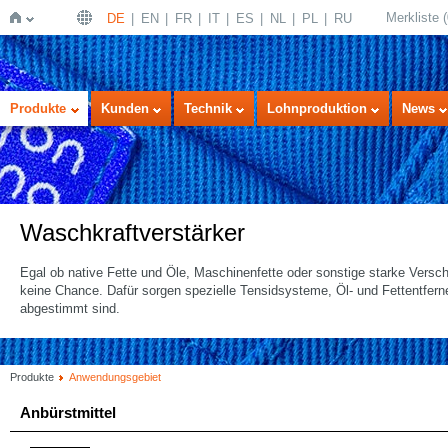
Merkliste
(
DE
EN
FR
IT
ES
NL
PL
RU
Startseite
Produkte
Kunden
Technik
Lohnproduktion
News
Waschkraftverstärker
Egal ob native Fette und Öle, Maschinenfette oder sonstige starke Vers
keine Chance. Dafür sorgen spezielle Tensidsysteme, Öl- und Fettentfern
abgestimmt sind.
Produkte
Anwendungsgebiet
Anbürstmittel