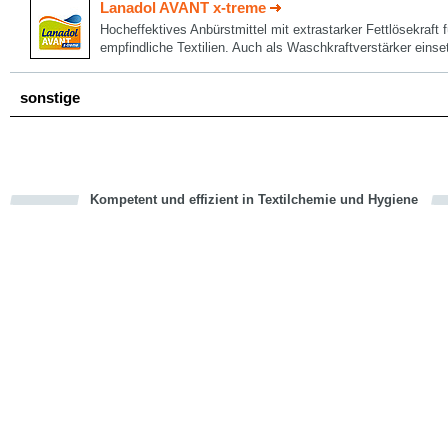
Lanadol AVANT x-treme
Hocheffektives Anbürstmittel mit extrastarker Fettlösekraft
empfindliche Textilien. Auch als Waschkraftverstärker einse
sonstige
Kompetent und effizient in Textilchemie und Hygiene
cious
en
en
d