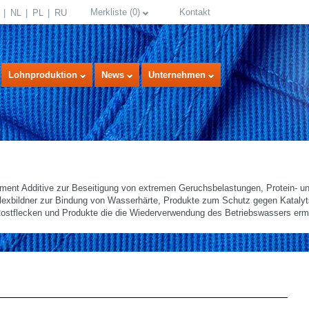
Merkliste
(
0
)
Kontakt
NL
PL
RU
Lohnproduktion
News
Unternehmen
ment Additive zur Beseitigung von extremen Geruchsbelastungen, Protein- und
exbildner zur Bindung von Wasserhärte, Produkte zum Schutz gegen Kataly
 Rostflecken und Produkte die die Wiederverwendung des Betriebswassers erm
select language