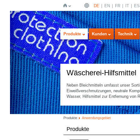
DE
EN
FR
IT
ES
Startseite
Produkte
Kunden
Technik
Wäscherei-Hilfsmittel
Neben Bleichmitteln umfasst unser Sorti
Eiweißverschmutzungen, neutrale Kompl
Wasser, Hilfsmittel zur Entfernung von
Produkte
Anwendungsgebiet
Produkte