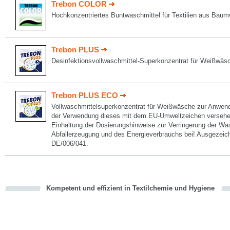
Trebon COLOR
Hochkonzentriertes Buntwaschmittel für Textilien aus Bau
Trebon PLUS
Desinfektionsvollwaschmittel-Superkonzentrat für Weißwäs
Trebon PLUS ECO
Vollwaschmittelsuperkonzentrat für Weißwäsche zur Anwend
der Verwendung dieses mit dem EU-Umweltzeichen versehen
Einhaltung der Dosierungshinweise zur Verringerung der W
Abfallerzeugung und des Energieverbrauchs bei! Ausgezeic
DE/006/041.
Kompetent und effizient in Textilchemie und Hygiene
cious
en
en
d