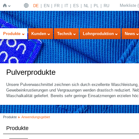
Merkliste
(
DE
EN
FR
IT
ES
NL
PL
RU
Startseite
Produkte
Kunden
Technik
Lohnproduktion
News
Pulverprodukte
Unsere Pulverwaschmittel zeichnen sich durch exzellente Waschleistung
Gewebeinkrustierungen und Vergrauungen werden drastisch reduziert. Ne
Waschalkalität geliefert. Bereits sehr geringe Einsatzmengen erzielen hö
Produkte
Anwendungsgebiet
Produkte