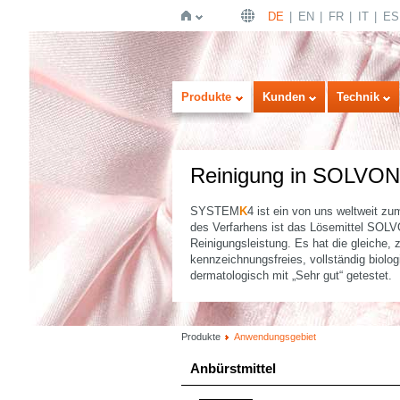
DE
EN
FR
IT
ES
Startseite
Produkte
Kunden
Technik
Reinigung in SOLVON
SYSTEM
K
4 ist ein von uns weltweit z
des Verfarhens ist das Lösemittel SOL
Reinigungsleistung. Es hat die gleiche, 
kennzeichnungsfreies, vollständig biolo
dermatologisch mit „Sehr gut“ getestet.
Produkte
Anwendungsgebiet
Anbürstmittel