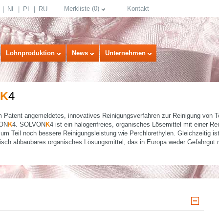
Merkliste
(
0
)
Kontakt
NL
PL
RU
Lohnproduktion
News
Unternehmen
K
4
um Patent angemeldetes, innovatives Reinigungsverfahren zur Reinigung von T
VON
K
4. SOLVON
K
4 ist ein halogenfreies, organisches Lösemittel mit einer R
zum Teil noch bessere Reinigungsleistung wie Perchlorethylen. Gleichzeitig is
gisch abbaubares organisches Lösungsmittel, das in Europa weder Gefahrgut n
select language