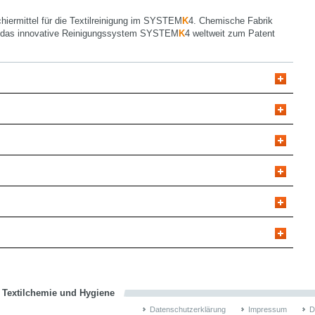
hiermittel für die Textilreinigung im SYSTEM
K
4. Chemische Fabrik
 das innovative Reinigungssystem SYSTEM
K
4 weltweit zum Patent
n Textilchemie und Hygiene
Datenschutzerklärung
Impressum
D